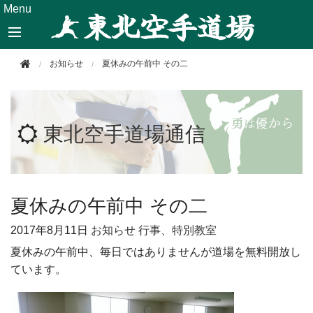
このページの本文へ移動
Menu
お知らせ
夏休みの午前中 その二
東北空手道場通信
夏休みの午前中 その二
2017年
8月11日
お知らせ
行事、特別教室
夏休みの午前中、毎日ではありませんが道場を無料開放し
ています。