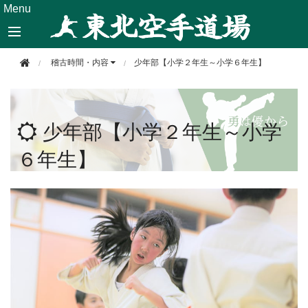
このページの本文へ移動
Menu
稽古時間・内容
少年部【小学２年生～小学６年生】
少年部【小学２年生～小学
６年生】