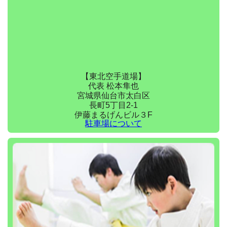
【東北空手道場】
代表 松本隼也
宮城県仙台市太白区
長町5丁目2-1
伊藤まるげんビル３F
駐車場について