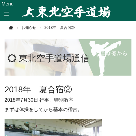
このページの本文へ移動
Menu
お知らせ
2018年 夏合宿②
東北空手道場通信
2018年 夏合宿②
2018年
7月30日
行事、特別教室
まずは体操をしてから基本の稽古。