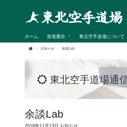
このページの本文へ移動
ホーム
道場通信
東北空手道場について
お知らせ
余談Lab
東北空手道場通
余談Lab
2018年
11月13日
お知らせ