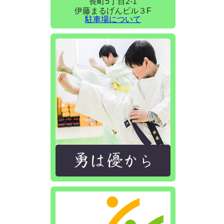
長町5丁目2-1
伊藤まるげんビル３F
駐車場について