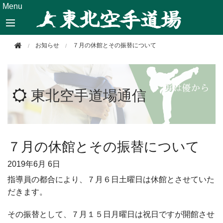
このページの本文へ移動
Menu
お知らせ
７月の休館とその振替について
東北空手道場通信
７月の休館とその振替について
2019年
6月 6日
指導員の都合により、７月６日土曜日は休館とさせていた
だきます。
その振替として、７月１５日月曜日は祝日ですが開館させ