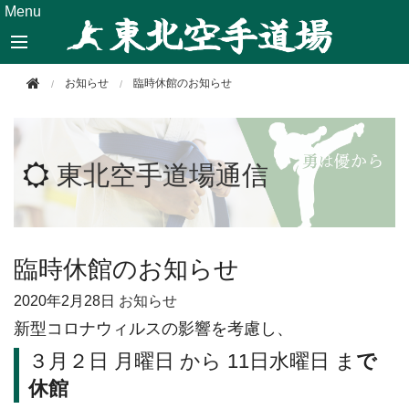
このページの本文へ移動
Menu
お知らせ
臨時休館のお知らせ
東北空手道場通信
臨時休館のお知らせ
2020年
2月28日
お知らせ
新型コロナウィルスの影響を考慮し、
３月２日 月曜日 から 11日水曜日 ま
で
休館