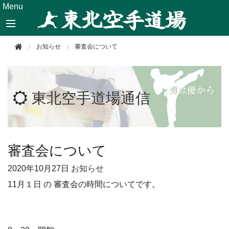
このページの本文へ移動
Menu
お知らせ
審査会について
東北空手道場通信
審査会について
2020年
10月27日
お知らせ
11月１日 の 審査会の時間についてです。