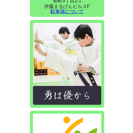
長町5丁目2-1
伊藤まるげんビル３F
駐車場について