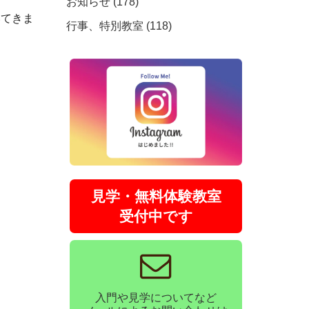
お知らせ (178)
いてきま
行事、特別教室 (118)
見学・無料体験教室
受付中です
入門や見学についてなど