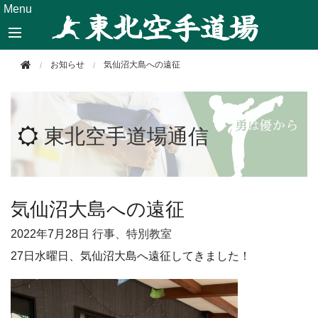
このページの本文へ移動
Menu
お知らせ
気仙沼大島への遠征
東北空手道場通信
気仙沼大島への遠征
2022年
7月28日
行事、特別教室
27日水曜日、気仙沼大島へ遠征してきました！