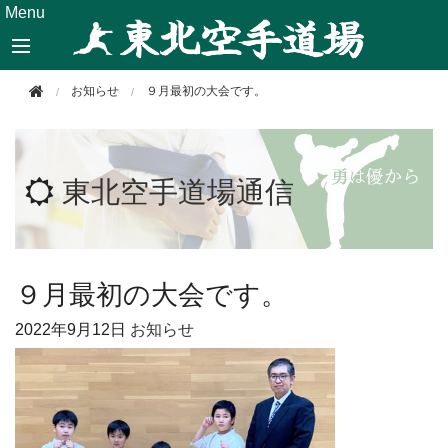
このページの本文へ移動
Menu
お知らせ
９月最初の大会です。
東北空手道場通信
９月最初の大会です。
2022年
9月12日
お知らせ