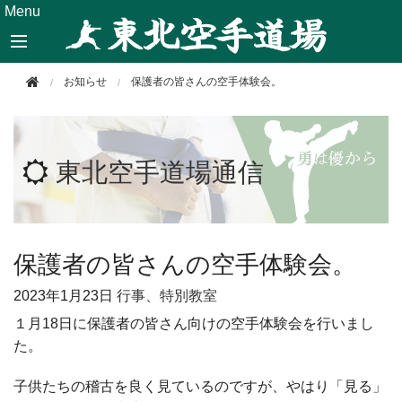
このページの本文へ移動
Menu
お知らせ
保護者の皆さんの空手体験会。
東北空手道場通信
保護者の皆さんの空手体験会。
2023年
1月23日
行事、特別教室
１月18日に保護者の皆さん向けの空手体験会を行いまし
た。
子供たちの稽古を良く見ているのですが、やはり「見る」