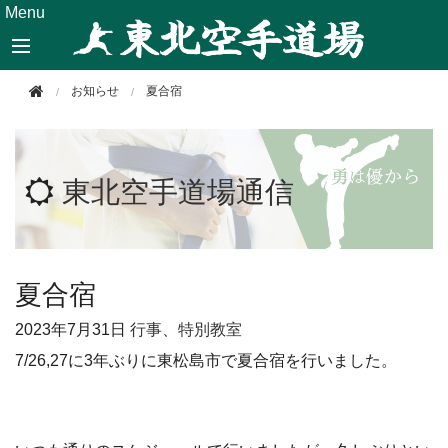
このページの本文へ移動
Menu
お知らせ
夏合宿
東北空手道場通信
夏合宿
2023年
7月31日
行事、特別教室
7/26,27
に
3
年ぶりに東松島市で夏合宿を行いました。