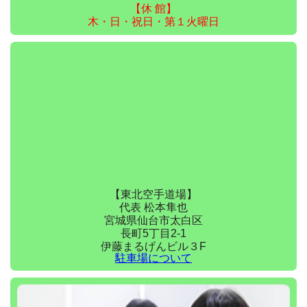
【休 館】
木・日・祝日・第１火曜日
【東北空手道場】
代表 松本隼也
宮城県仙台市太白区
長町5丁目2-1
伊藤まるげんビル３F
駐車場について