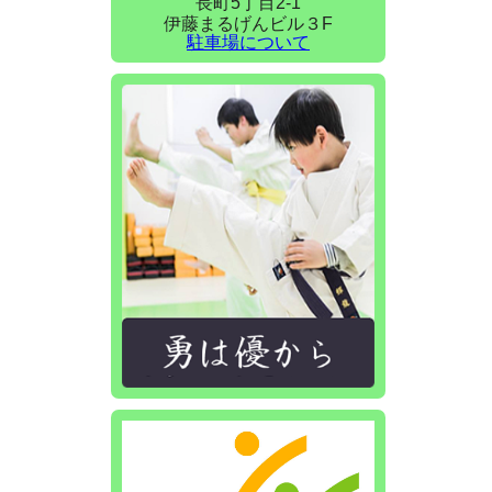
長町5丁目2-1
伊藤まるげんビル３F
駐車場について