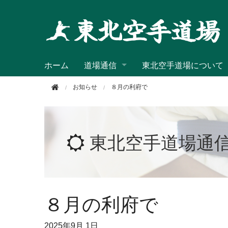
このページの本文へ移動
ホーム
道場通信
東北空手道場について
お知らせ
８月の利府で
東北空手道場通
８月の利府で
2025年
9月 1日